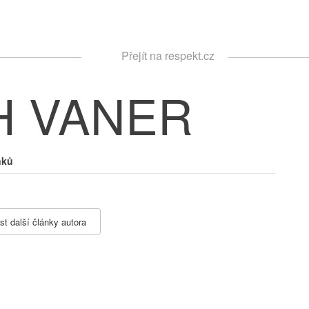
Respekt
Přejít na respekt.cz
Vyhledávání
H VANER
nků
st další články autora