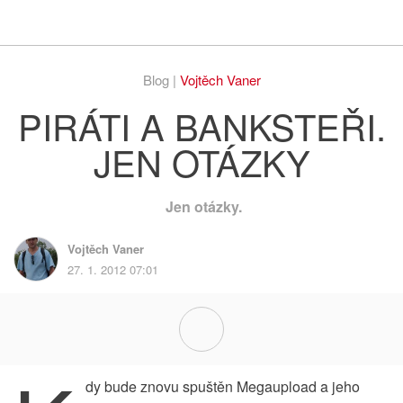
Respekt
Vy
Blog |
Vojtěch Vaner
PIRÁTI A BANKSTEŘI.
JEN OTÁZKY
Jen otázky.
Vojtěch Vaner
27. 1. 2012 07:01
dy bude znovu spuštěn Megaupload a jeho