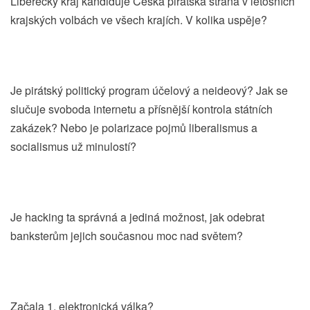
Liberecký kraj kandiduje Česká pirátská strana v letošních
krajských volbách ve všech krajích. V kolika uspěje?
Je pirátský politický program účelový a neideový? Jak se
slučuje svoboda internetu a přísnější kontrola státních
zakázek? Nebo je polarizace pojmů liberalismus a
socialismus už minulostí?
Je hacking ta správná a jediná možnost, jak odebrat
banksterům jejich současnou moc nad světem?
Začala 1. elektronická válka?