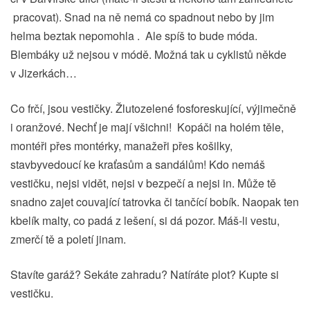
pracovat). Snad na ně nemá co spadnout nebo by jim
helma beztak nepomohla . Ale spíš to bude móda.
Blembáky už nejsou v módě. Možná tak u cyklistů někde
v Jizerkách…
Co frčí, jsou vestičky. Žlutozelené fosforeskující, výjimečně
i oranžové. Nechť je mají všichni! Kopáči na holém těle,
montéři přes montérky, manažeři přes košilky,
stavbyvedoucí ke kraťasům a sandálům! Kdo nemáš
vestičku, nejsi vidět, nejsi v bezpečí a nejsi in. Může tě
snadno zajet couvající tatrovka či tančící bobík. Naopak ten
kbelík malty, co padá z lešení, si dá pozor. Máš-li vestu,
zmerčí tě a poletí jinam.
Stavíte garáž? Sekáte zahradu? Natíráte plot? Kupte si
vestičku.