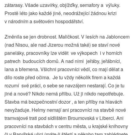
zátarasy. Všade uzavírky, objížďky, semafory a výluky.
Prostě léto jako každé jiné, neodrážející žádnou krizi
v národním a světovém hospodářství.
Změnila se jen drobnost. Maličkost. V lesích na Jabloncem
(nad Nisou, ale nad Jizerou možná také) se staví nové
paneláky, pracovníky lze vidět ve výkopech i v horních
patrech budoucích domů. A nad nimi jeřáby, jeřábníci,
lana a břemena. Všichni pracovníci vědí, co mají dělat a
dílo roste před očima. Je tu vždy několik firem a každá
rozumí své práci, o sebe se navzájem nestarají. Co je tu
jiné a nové? Nikdo nemá přilbu. Už ji nikdo nepotřebuje.
Stavba má bezpečnostní dozor , a ten přilby na hlavách
nevyžaduje. Helmy nemají ani pracovníci na stavbě nové
tramvajové trati pod sídlištěm Broumovská v Liberci. Ani
pracovníci na stavbách v centru města, u krajské knihovny
či v Barvířské ulici (máte-li štěstí a někoho tam zahlédnete