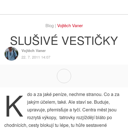
Respekt
Vy
Blog |
Vojtěch Vaner
SLUŠIVÉ VESTIČKY
Vojtěch Vaner
22. 7. 2011 14:07
K
do a za jaké peníze, nechme stranou. Co a za
jakým účelem, také. Ale staví se. Buduje,
upravuje, přemisťuje a tyčí. Centra měst jsou
rozrytá výkopy, tatrovky rozjíždějí bláto po
chodnících, cesty blokují tu lépe, tu hůře sestavené